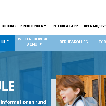
on
BILDUNGSEINRICHTUNGEN
INTEGREAT APP
ÜBER MH/0/2
WEITERFÜHRENDE
HULE
BERUFSKOLLEG
FÖ
SCHULE
LE
d Informationen rund