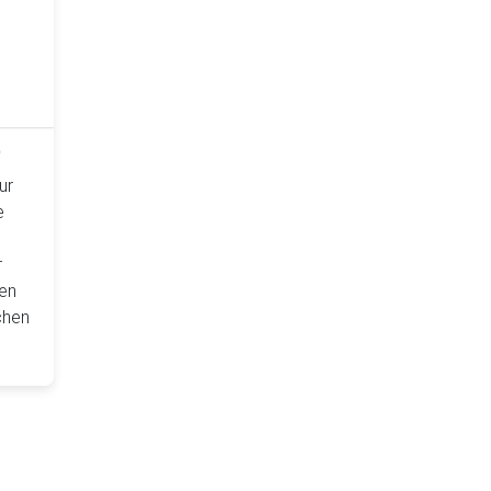
e
ur
e
r
en
chen