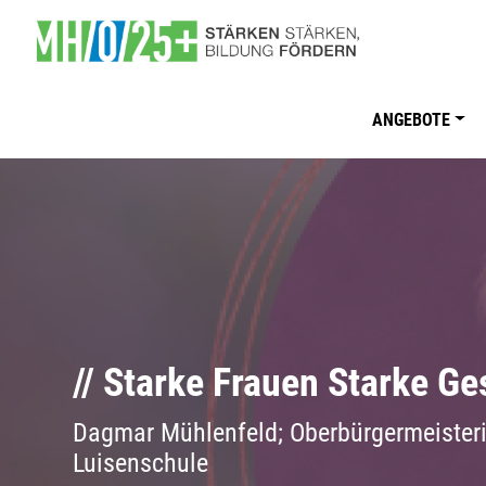
Direkt zum Inhalt
Main navigati
ANGEBOTE
//
Starke Frauen Starke Ge
Dagmar Mühlenfeld; Oberbürgermeister
Luisenschule