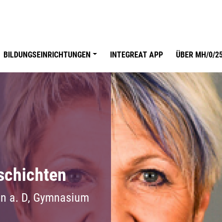
on
BILDUNGSEINRICHTUNGEN
INTEGREAT APP
ÜBER MH/0/2
schichten
in a. D, Gymnasium