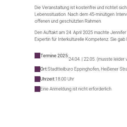
Die Veranstaltung ist kostenfrei und richtet si
Lebenssituation. Nach dem 45-minütigen Interv
offenen und geschützten Rahmen.
Den Auftakt am 24. April 2025 machte Jennifer
Expertin für Interkulturelle Kompetenz. Sie gab 
Termine 2025:
24.04. | 22.05. (musste leider v
Ort:
Stadtteilbüro Eppinghofen, Heißener St
Uhrzeit:
18.00 Uhr
Eine Anmeldung ist nicht erforderlich.